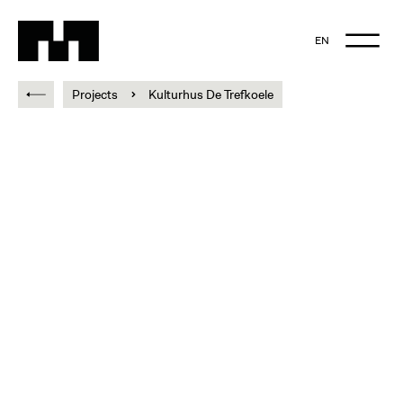
EN
NL
Projects
Kulturhus De Trefkoele
EN